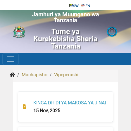
SW
EN
Jamhuri ya Muungano wa
Tanzania
Tume ya
Kurekebisha Sheria
Tanzania
Machapisho
Vipeperushi
KINGA DHIDI YA MAKOSA YA JINAI
15 Nov, 2025