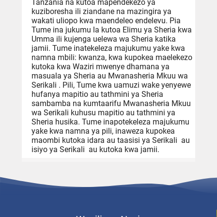
Tanzania na kutoa mapendekezo ya
kuziboresha ili ziandane na mazingira ya
wakati uliopo kwa maendeleo endelevu. Pia
Tume ina jukumu la kutoa Elimu ya Sheria kwa
Umma ili kujenga uelewa wa Sheria katika
jamii. Tume inatekeleza majukumu yake kwa
namna mbili: kwanza, kwa kupokea maelekezo
kutoka kwa Waziri mwenye dhamana ya
masuala ya Sheria au Mwanasheria Mkuu wa
Serikali . Pili, Tume kwa uamuzi wake yenyewe
hufanya mapitio au tathmini ya Sheria
sambamba na kumtaarifu Mwanasheria Mkuu
wa Serikali kuhusu mapitio au tathmini ya
Sheria husika. Tume inapotekeleza majukumu
yake kwa namna ya pili, inaweza kupokea
maombi kutoka idara au taasisi ya Serikali au
isiyo ya Serikali au kutoka kwa jamii.