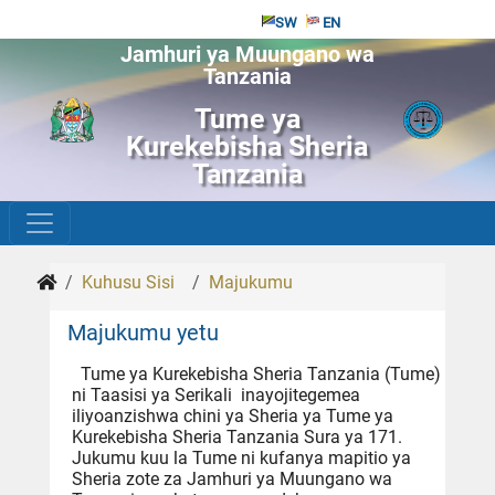
SW
EN
Jamhuri ya Muungano wa
Tanzania
Tume ya
Kurekebisha Sheria
Tanzania
Kuhusu Sisi
Majukumu
Majukumu yetu
Tume ya Kurekebisha Sheria Tanzania (Tume)
ni Taasisi ya Serikali inayojitegemea
iliyoanzishwa chini ya Sheria ya Tume ya
Kurekebisha Sheria Tanzania Sura ya 171.
Jukumu kuu la Tume ni kufanya mapitio ya
Sheria zote za Jamhuri ya Muungano wa