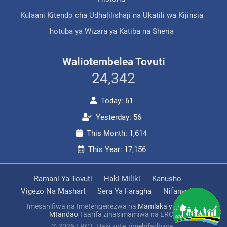
Kulaani Kitendo cha Udhalilishaji na Ukatili wa Kijinsia
hotuba ya Wizara ya Katiba na Sheria
Waliotembelea Tovuti
24,342
Today: 61
Yesterday: 56
This Month: 1,614
This Year: 17,156
Ramani Ya Tovuti
Haki Miliki
Kanusho
Vigezo Na Mashart
Sera Ya Faragha
Nifanyaje?
Imesanifiwa na Imetengenezwa na
Mamlaka ya Serikali
Mtandao
Taarifa zinasimamiwa na LRCT
© 2026 LRCT: Haki zote zimehifadhiwa.