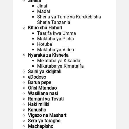
Sheria
Jinai
Madai
Sheria ya Tume ya Kurekebisha
Sheria Tanzania
Kituo cha Habari
Taarifa kwa Umma
Maktaba ya Picha
Hotuba
Maktaba ya Video
Nyaraka za Kisheria
Mikataba ya Kikanda
Mikataba ya Kimataifa
Saini ya kidijitali
eDodoso
Barua pepe
Ofisi Mtandao
Wasiliana nasi
Ramani ya Tovuti
Haki miliki
Kanusho
Vigezo na Mashart
Sera ya faragha
Machapisho