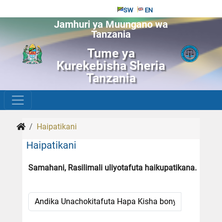
SW
EN
Jamhuri ya Muungano wa
Tanzania
Tume ya
Kurekebisha Sheria
Tanzania
Haipatikani
Haipatikani
Samahani, Rasilimali uliyotafuta haikupatikana.